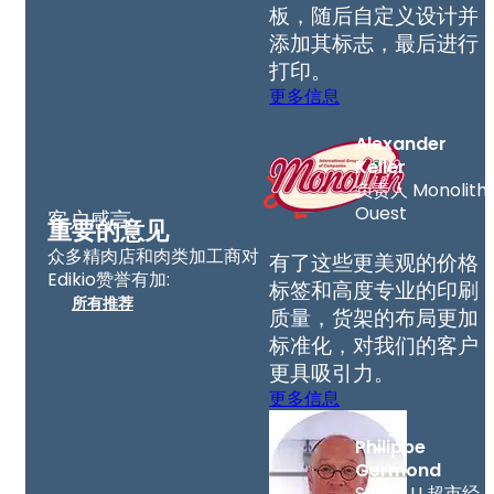
板，随后自定义设计并
添加其标志，最后进行
打印。
更多信息
Alexander
Keller
负责人 Monolith
Ouest
客户感言
重要的意见
众多精肉店和肉类加工商对
有了这些更美观的价格
Edikio赞誉有加:
标签和高度专业的印刷
所有推荐
质量，货架的布局更加
标准化，对我们的客户
更具吸引力。
更多信息
Philippe
Germond
Super U 超市经