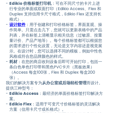
Edikio 价格标签打印机
：可在不同尺寸的卡片上进
行专业的单面或双面打印（Edikio Access、Flex 和
Duplex 支持信用卡尺寸格式，Edikio Flex 还支持长
格式）。
设计软件
：用于创建和打印价格标签，界面直观、操
作简单。只需点击几下，您就可以更新表格中的产品
列表，并在标签上清晰显示相关信息（过敏原、按重
量计价、产品产地等）。每个价格标签都可以根据您
的需求进行个性化设置，无论是文字内容还是视觉展
示。在设计时，您可以选择不同的模板，例如中性色
风格或符合您品牌颜色的样式。
耗材
：在您的商店收到设备后即可开始打印，包括一
条白色单色打印带和黑色PVC卡片（黑板效果）
（Access 每盒100张，Flex 和 Duplex 每盒200
张）。
我们的解决方案专为
从办公室或后场轻松管理
而设计。
提供三种型号：
Edikio Access
：最经济的单面价格标签打印解决方
案。
Edikio Flex
：适用于可变尺寸价格标签的灵活解决
方案（信用卡尺寸或长格式）。