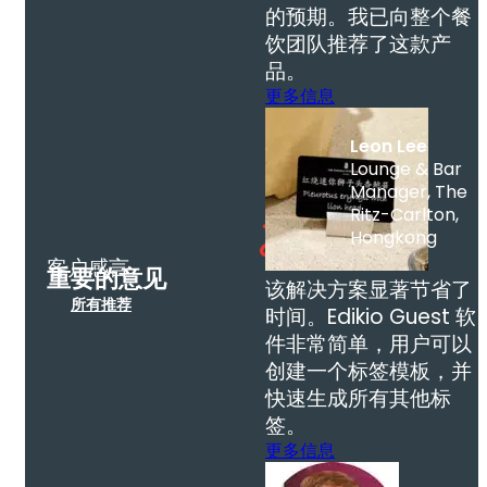
的预期。我已向整个餐
饮团队推荐了这款产
品。
更多信息
Leon Lee
Lounge & Bar
Manager, The
Ritz-Carlton,
Hongkong
客户感言
重要的意见
该解决方案显著节省了
所有推荐
时间。Edikio Guest 软
件非常简单，用户可以
创建一个标签模板，并
快速生成所有其他标
签。
更多信息