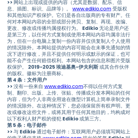
>>
网站上出现或提供的内容（尤其是数据、配乐、信
息、插图、标识、品牌等）。
www.edikio.com
受版权
和其他知识产权保护。它们是各自出版商的专有财产。任
何对本网站内容的全部或部分拷贝、复制、再现、改编、
更改、修改或传播均属侵权行为。
Edikio
无论是用户还
是第三方，以任何方式复制或使用本网站内容均属非法行
为，但在一台电脑上复制一份内容并仅供复制人个人使用
的情况除外。本网站提供的内容可能会在未事先通知的情
况下进行修改，并且不提供任何明示或默示的保证，也可
能不会产生任何赔偿权利。本网站包含的信息和图片受版
权保护。
2019-2025 埃迪基奥-伊夫利斯
或其合作伙伴
的版权。徽标为注册商标。
第 4 条：文件用户
>>
没有一份来自
www.edikio.com
不得以任何方式复
制、翻印、出版、上传、张贴、传播或分发本网站的任何
内容，但为个人非商业用途在微型计算机上简单录制文件
的情况除外。在这种情况下，您必须保留所有权声明。更
改或修改这些文件，或将其用于任何其他目的，均构成对
以下权利人财产权的侵犯
Edikio
或第三方。
第 5 条：电子邮件
>>
与
Edikio
通过电子邮件：互联网用户必须填写网站上