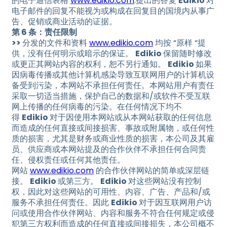
的电子通信表格
www.edikio.com
.提出的答复
Edikio
对
电子邮件的回复不能视为或构成在回复目的国境内从事广
告、促销或商业活动的证据。
第 6 条：责任限制
>>
分发的文件和资料
www.edikio.com
均按 “原样 “提
供，没有任何明示或暗示的保证。
Edikio
保留随时修改
或更正其网站内容的权利，恕不另行通知。
Edikio
如果
因病毒传播或其他计算机感染导致互联网用户的计算机设
备受到污染，本网站不承担任何责任。本网站用户有责任
采取一切适当措施，保护自己的数据和/或软件不受互联
网上传播的任何病毒的污染。在任何情况下均不
得
Edikio
对于因使用本网站或从本网站获取的任何信息
而造成的任何直接或间接损害、事故或附属物，或任何性
质的损害，尤其是财务或商业性质的损害，本公司及其雇
员、供应商或本网站提及的合作伙伴不承担任何合同责
任、侵权责任或任何其他责任。
网站
www.edikio.com
的合作伙伴网站的简单或深层链
接。
Edikio
或第三方。
Edikio
对这些网站没有控制
权，因此对这些网站的可用性、内容、广告、产品和/或
服务不承担任何责任。因此
Edikio
对于因互联网用户访
问或使用合作伙伴网站、内容和服务不符合任何规定或侵
犯第三方权利而造成的任何直接或间接损失，本公司概不