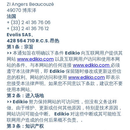
ZI Angers Beaucouzé
49070 博库泽
法国
+ (33) 2 41 36 76 06
+ (33) 2 41 36 76 12
Evolis SAS、
428 564 710 R.C.S. 昂热
第 1 条：宗旨
>>
本通知旨在明确以下条件
Edikio
向互联网用户提供其
网站
www.edikio.com
以及互联网用户访问和使用本网
站的条件。与本网站的任何连接
www.edikio.com
必须
遵守本法律声明，即
Edikio
保留随时修改或更新这些信
息的权利。网站的访问和使用
www.edikio.com
即表示
您接受本法律声明。如果您不同意以下条款，建议您不要
使用本网站。
第 2 条：进入场地
>> Edikio
努力保持网站的可访问性，但没有义务这样
做。由于维护、更新或任何其他原因，特别是技术原因，
网站访问可能会中断。
Edikio
对这些中断或其可能给互
联网用户造成的任何后果概不负责。
.
第 3 条：知识产权