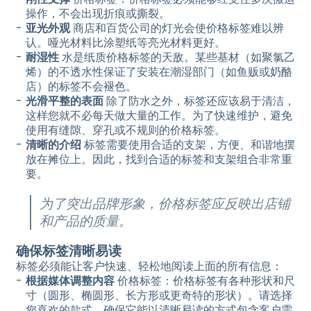
操作，不会出现折痕或撕裂。
亚光外观
商店和百货公司的灯光会使价格标签难以辨
认。哑光材料比涂塑纸等亮光材料更好。
耐湿性
水是纸质价格标签的天敌。某些基材（如聚氯乙
烯）的不透水性保证了安装在潮湿部门（如鱼贩或奶酪
店）的标签不会褪色。
光滑平整的表面
除了防水之外，标签还应该易于清洁，
这样您就不必每天做大量的工作。为了快速维护，避免
使用有缝隙、穿孔或不规则的价格标签。
清晰的介绍
标签需要使用合适的支架，方便、和谐地摆
放在摊位上。因此，找到合适的标签和支架组合非常重
要。
为了突出品牌形象，价格标签应反映出店铺
和产品的质量。
确保标签清晰易读
标签必须能让客户快速、轻松地阅读上面的所有信息：
根据媒体调整内容
价格标签：价格标签有各种形状和尺
寸（圆形、椭圆形、长方形或更奇特的形状）。请选择
您喜欢的款式，确保它能以清晰易读的方式包含客户需